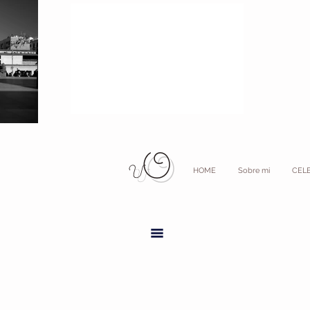
O
V
HOME
Sobre mi
CEL